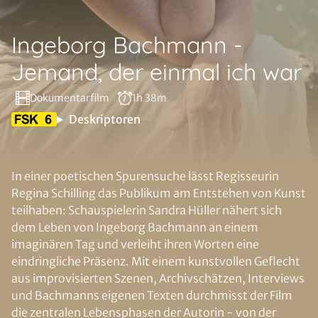
Ingeborg Bachmann -
Jemand, der einmal ich war
Dokumentarfilm
1h 38m
Deskriptoren
In einer poetischen Spurensuche lässt Regisseurin
Regina Schilling das Publikum am Entstehen von Kunst
teilhaben: Schauspielerin Sandra Hüller nähert sich
dem Leben von Ingeborg Bachmann an einem
imaginären Tag und verleiht ihren Worten eine
eindringliche Präsenz. Mit einem kunstvollen Geflecht
aus improvisierten Szenen, Archivschätzen, Interviews
und Bachmanns eigenen Texten durchmisst der Film
die zentralen Lebensphasen der Autorin - von der